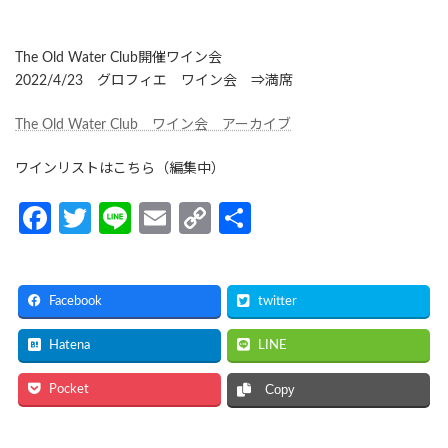
The Old Water Club開催ワイン会
2022/4/23 グロフィエ ワイン会 ⇒満席
The Old Water Club ワイン会 アーカイブ
ワインリストはこちら（編集中）
Fa
T
Li
E
C
共
ce
w
n
m
o
有
b
itt
e
ail
p
Facebook
twitter
o
er
y
o
Li
Hatena
LINE
k
n
Pocket
Copy
k