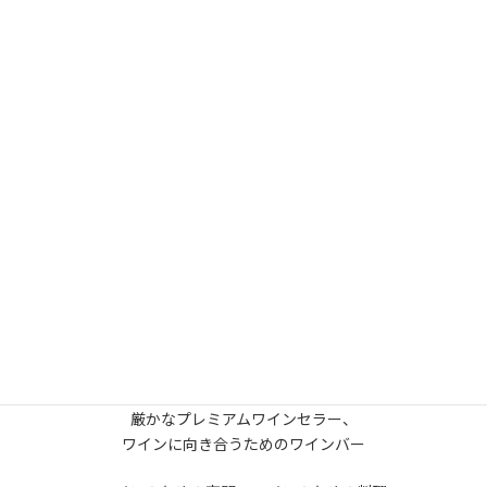
₋ ワインバー ₋
B1F The Old Water Club
厳かなプレミアムワインセラー、
ワインに向き合うためのワインバー